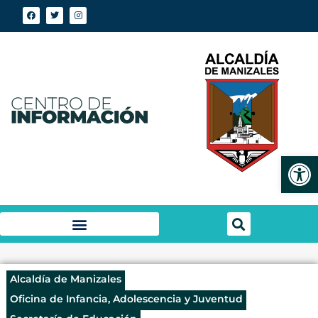
Abrir
Alcaldía de Manizales
Oficina de Infancia, Adolescencia y Juventud