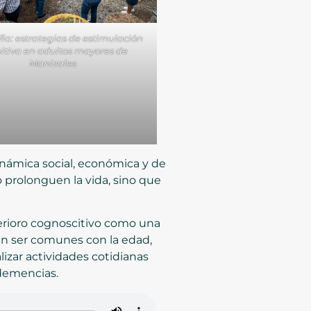
ía: estrategias de estimulación
itiva en adultos mayores de
Manizales
inámica social, económica y de
 prolonguen la vida, sino que
terioro cognoscitivo como una
n ser comunes con la edad,
lizar actividades cotidianas
demencias.