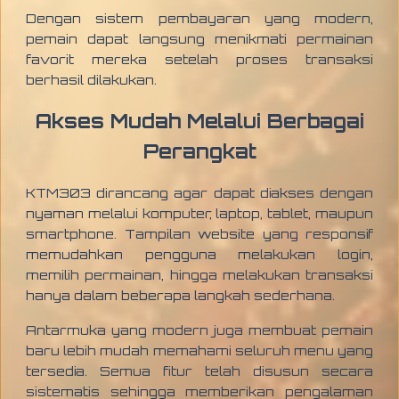
Dengan sistem pembayaran yang modern,
pemain dapat langsung menikmati permainan
favorit mereka setelah proses transaksi
berhasil dilakukan.
Akses Mudah Melalui Berbagai
Perangkat
KTM303 dirancang agar dapat diakses dengan
nyaman melalui komputer, laptop, tablet, maupun
smartphone. Tampilan website yang responsif
memudahkan pengguna melakukan login,
memilih permainan, hingga melakukan transaksi
hanya dalam beberapa langkah sederhana.
Antarmuka yang modern juga membuat pemain
baru lebih mudah memahami seluruh menu yang
tersedia. Semua fitur telah disusun secara
sistematis sehingga memberikan pengalaman