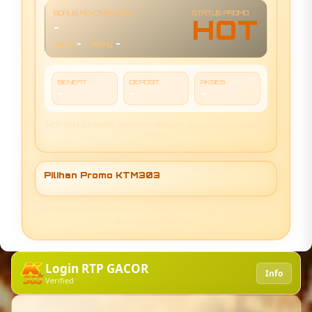
BONUS REKOMENDASI
STATUS PROMO
HOT
-
-
-
Game:
Rating:
BENEFIT
DEPOSIT
AKSES
-
-
-
HOT! Bonus menarik permainan seru khusus untuk pemain baru
KTM303.
Pilihan Promo KTM303
KTM303 menghadirkan bonus menarik akses cepat dan permainan
seru untuk pemain baru.
Login RTP GACOR
Info
Verified