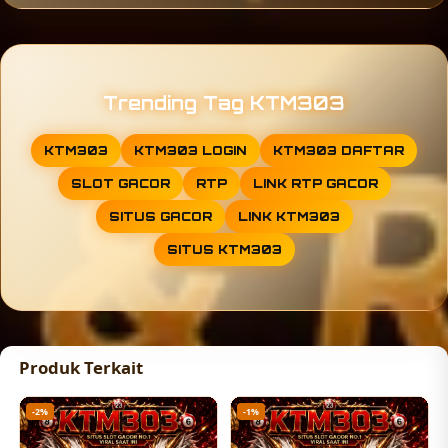
Trending Tag KTM303
KTM303
KTM303 LOGIN
KTM303 DAFTAR
SLOT GACOR
RTP
LINK RTP GACOR
SITUS GACOR
LINK KTM303
SITUS KTM303
Produk Terkait
-2%
-1%