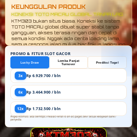
KEUNGGULAN PRODUK
AKSES RESMI TANPA ARAH
MEMBINGUNGKAN
Nggak ada link berputar atau halaman aneh
yang bikin bingung. KTM303 kasih jalur akses
langsung ke sistem utama tanpa ribet. Semua
transparan, jelas, dan aman buat pengguna
yang pengen masuk ke platform tanpa distraksi.
PROMO & FITUR SLOT GACOR
Lomba Panjat
Lucky Draw
Prediksi Togel
Turnover
3x
Rp 6.929.700 / bln
6x
Rp 3.464.900 / bln
12x
Rp 1.732.500 / bln
Angka estimasi. Bisa berhttps://healacl-what-is-an-acl.pages.dev/ sesuai kebijakan bank /
penyedia.