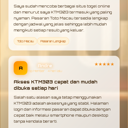
Saya sudah mencoba berbagai situs togel online
dan menurut saya KTM303 termasuk yang paling
nyaman. Pasaran Toto Macau tersedia lengkap
dengan jadwal yang jelas sehingga lebih mudah
mengikuti setiap result yang keluar.
Toto Macau
Pasaran Lengkap
★★★★★
Andre
A
Top Member • 4 hari lalu
Akses KTM303 cepat dan mudah
dibuka setiap hari
Salah satu alasan saya tetap menggunakan
KTM303 adalah aksesnya yang stabil. Halaman
login dan informasi pasaran dapat dibuka dengan
cepat baik melalui smartphone maupun desktop
tanpa kendala berarti.