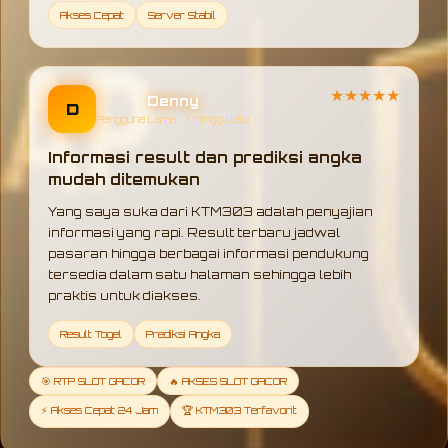
Akses Cepat
Server Stabil
★★★★★
Denny
D
Pengguna Lama • 1 minggu lalu
Informasi result dan prediksi angka
mudah ditemukan
Yang saya suka dari KTM303 adalah penyajian
informasi yang rapi. Result terbaru jadwal
pasaran hingga berbagai informasi pendukung
tersedia dalam satu halaman sehingga lebih
praktis untuk diakses.
Result Togel
Prediksi Angka
🎯 RTP SLOT GACOR
🔥 AKSES SLOT GACOR
⚡ Akses Cepat 24 Jam
🏆 KTM303 Terfavorit