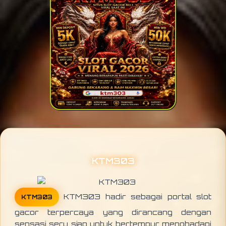
KTM303
KTM303 hadir sebagai portal slot
KTM303
gacor terpercaya yang dirancang dengan
sensasi seru siap untuk bertempur menghadapi