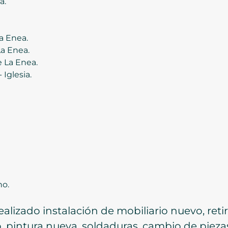
a.
a Enea.
a Enea.
 La Enea.
Iglesia.
o.
alizado instalación de mobiliario nuevo, retir
o, pintura nueva, soldaduras, cambio de piez