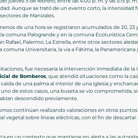
e del jueves 5 de febrero, entre las 4:00 p. m. y las 5:15 
udad. Aunque se trató de un evento corto, la intensidad f
 sectores de Manizales.
menos de una hora se registraron acumulados de 20, 23 y
la comuna Palogrande y en la comuna Ecoturística Cerro
n Rafael, Palermo, La Estrella, entre otros sectores ale
la comuna Universitaria, la vía a Fátima, la Panamericana y
taciones, fue necesaria la intervención inmediata de la
icial de Bomberos
, que atendió situaciones como la ca
 caída de una palma al interior de una iglesia y encharc
En uno de estos casos, una buseta se vio comprometida, 
 habían descendido previamente.
smos continúan realizando valoraciones en otros puntos
 vegetal sobre líneas eléctricas, con el fin de descartar r
nta en un contexto que mantiene en alerta a las autorida