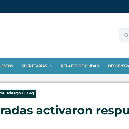
UESTOS
SECRETARÍAS
RELATOS DE CIUDAD
DESCENTR
del Riesgo (UGR)
radas activaron resp