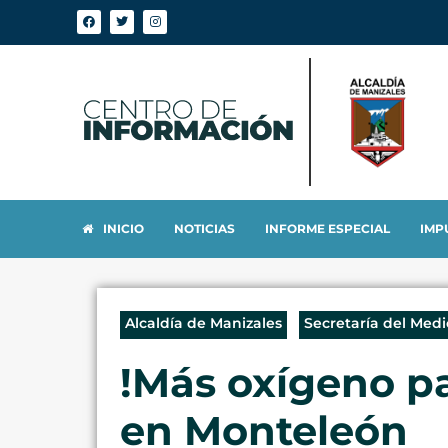
INICIO
NOTICIAS
INFORME ESPECIAL
IMP
Alcaldía de Manizales
Secretaría del Med
!Más oxígeno pa
en Monteleón