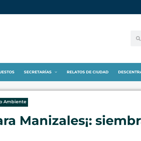
UESTOS
SECRETARÍAS
RELATOS DE CIUDAD
DESCENTR
io Ambiente
ra Manizales¡: siemb