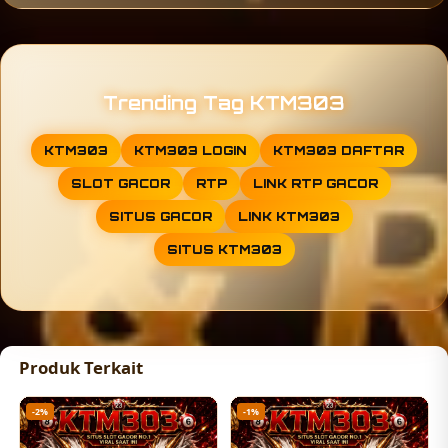
Trending Tag KTM303
KTM303
KTM303 LOGIN
KTM303 DAFTAR
SLOT GACOR
RTP
LINK RTP GACOR
SITUS GACOR
LINK KTM303
SITUS KTM303
Produk Terkait
-2%
-1%