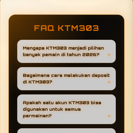
FAQ KTM303
Mengapa KTM303 menjadi pilihan
banyak pemain di tahun 2026?
Bagaimana cara melakukan deposit
di KTM303?
Apakah satu akun KTM303 bisa
digunakan untuk semua
permainan?