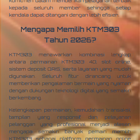
komitmen dalam memberikan pelayanan terbaik
kepada seluruh member sehingga setiap
kendala dapat ditangani dengan lebih efisien.
Mengapa Memilih KTM303
Tahun 2026?
KTM303 menawarkan kombinasi lengkap
antara permainan KTM303 4D, slot online,
sistem deposit QRIS, serta layanan yang mudah
digunakan. Seluruh fitur dirancang untuk
memberikan pengalaman bermain yang nyaman
dengan dukungan teknologi digital yang semakin
berkembang.
Kelengkapan permainan, kemudahan transaksi,
tampilan yang responsif, dan pelayanan
pelanggan yang profesional menjadi alasan
mengapa semakin banyak pemain memilih
KTM303 sebagai platform permainan online