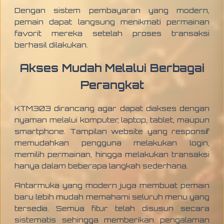
Dengan sistem pembayaran yang modern,
pemain dapat langsung menikmati permainan
favorit mereka setelah proses transaksi
berhasil dilakukan.
Akses Mudah Melalui Berbagai
Perangkat
KTM303 dirancang agar dapat diakses dengan
nyaman melalui komputer, laptop, tablet, maupun
smartphone. Tampilan website yang responsif
memudahkan pengguna melakukan login,
memilih permainan, hingga melakukan transaksi
hanya dalam beberapa langkah sederhana.
Antarmuka yang modern juga membuat pemain
baru lebih mudah memahami seluruh menu yang
tersedia. Semua fitur telah disusun secara
sistematis sehingga memberikan pengalaman