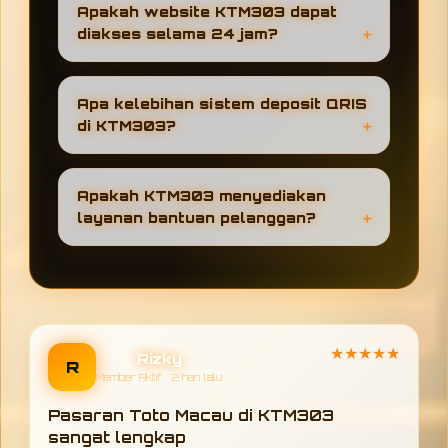
Apakah website KTM303 dapat
diakses selama 24 jam?
Apa kelebihan sistem deposit QRIS
di KTM303?
Apakah KTM303 menyediakan
layanan bantuan pelanggan?
★★★★★
Rizky
R
Member Aktif • 2 hari lalu
Pasaran Toto Macau di KTM303
sangat lengkap