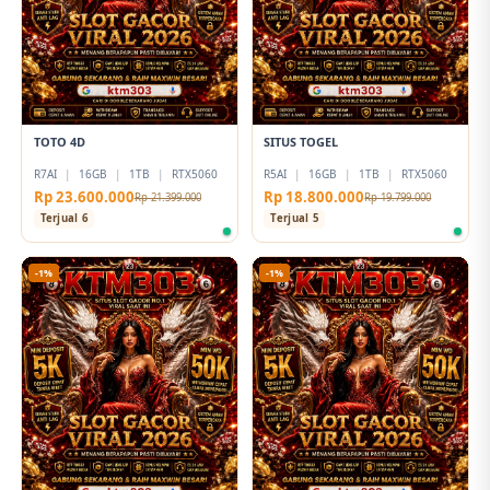
TOTO 4D
SITUS TOGEL
R7AI
|
16GB
|
1TB
|
RTX5060
R5AI
|
16GB
|
1TB
|
RTX5060
Rp 23.600.000
Rp 18.800.000
Rp 21.399.000
Rp 19.799.000
Terjual 6
Terjual 5
-1%
-1%