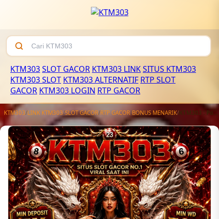
KTM303
SLOT GACOR
KTM303 LINK
SITUS KTM303
KTM303 SLOT
KTM303 ALTERNATIF
RTP SLOT
GACOR
KTM303 LOGIN
RTP GACOR
KTM303
/
LINK KTM303
/
SLOT GACOR
/
RTP GACOR
/
BONUS MENARIK
/
KTM303 : Portal Slot Gacor Dengan Sensasi Seru Bagaikan Roket Siap Tempur