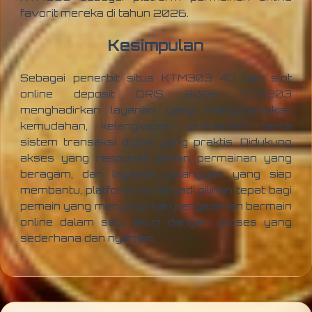
favorit mereka di tahun 2026.
Kesimpulan
Sebagai penerbit situs KTM303 4D dan slot
online deposit QRIS 2026, KTM303
menghadirkan layanan yang mengutamakan
kemudahan, kelengkapan permainan, serta
sistem transaksi digital yang praktis. Didukung
akses yang responsif, pilihan permainan yang
beragam, dan layanan pelanggan yang siap
membantu, platform ini menjadi pilihan tepat bagi
pemain yang menginginkan pengalaman bermain
online dalam satu akun dengan proses yang
sederhana dan nyaman.