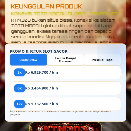
KEUNGGULAN PRODUK
AKSES RESMI TANPA ARAH
MEMBINGUNGKAN
Nggak ada link berputar atau halaman aneh
yang bikin bingung. KTM303 kasih jalur akses
langsung ke sistem utama tanpa ribet. Semua
transparan, jelas, dan aman buat pengguna
yang pengen masuk ke platform tanpa distraksi.
PROMO & FITUR SLOT GACOR
Lomba Panjat
Lucky Draw
Prediksi Togel
Turnover
3x
Rp 6.929.700 / bln
6x
Rp 3.464.900 / bln
12x
Rp 1.732.500 / bln
Angka estimasi. Bisa berhttps://healacl-what-is-an-acl.pages.dev/ sesuai kebijakan bank /
penyedia.