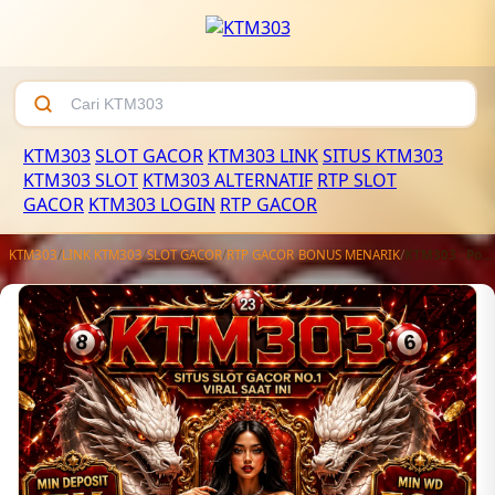
KTM303
SLOT GACOR
KTM303 LINK
SITUS KTM303
KTM303 SLOT
KTM303 ALTERNATIF
RTP SLOT
GACOR
KTM303 LOGIN
RTP GACOR
KTM303
/
LINK KTM303
/
SLOT GACOR
/
RTP GACOR
/
BONUS MENARIK
/
KTM303 : Portal Slot Gacor Dengan Sensasi Seru Bagaikan Roket Siap Tempur