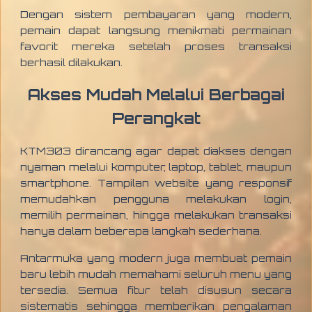
Dengan sistem pembayaran yang modern,
pemain dapat langsung menikmati permainan
favorit mereka setelah proses transaksi
berhasil dilakukan.
Akses Mudah Melalui Berbagai
Perangkat
KTM303 dirancang agar dapat diakses dengan
nyaman melalui komputer, laptop, tablet, maupun
smartphone. Tampilan website yang responsif
memudahkan pengguna melakukan login,
memilih permainan, hingga melakukan transaksi
hanya dalam beberapa langkah sederhana.
Antarmuka yang modern juga membuat pemain
baru lebih mudah memahami seluruh menu yang
tersedia. Semua fitur telah disusun secara
sistematis sehingga memberikan pengalaman