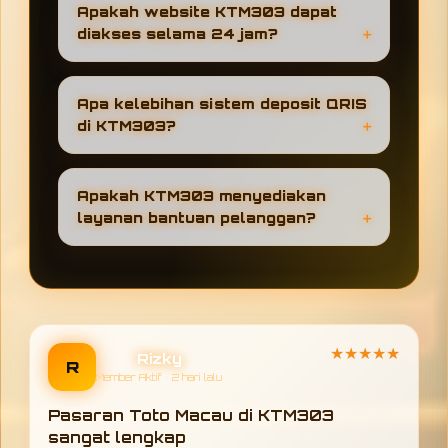
Apakah website KTM303 dapat
diakses selama 24 jam?
Apa kelebihan sistem deposit QRIS
di KTM303?
Apakah KTM303 menyediakan
layanan bantuan pelanggan?
★★★★★
Rizky
R
Member Aktif • 2 hari lalu
Pasaran Toto Macau di KTM303
sangat lengkap