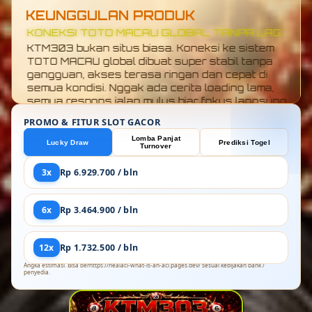
KEUNGGULAN PRODUK
AKSES RESMI TANPA ARAH
MEMBINGUNGKAN
Nggak ada link berputar atau halaman aneh
yang bikin bingung. KTM303 kasih jalur akses
langsung ke sistem utama tanpa ribet. Semua
transparan, jelas, dan aman buat pengguna
yang pengen masuk ke platform tanpa distraksi.
PROMO & FITUR SLOT GACOR
Lomba Panjat
Lucky Draw
Prediksi Togel
Turnover
3x
Rp 6.929.700 / bln
6x
Rp 3.464.900 / bln
12x
Rp 1.732.500 / bln
Angka estimasi. Bisa berhttps://healacl-what-is-an-acl.pages.dev/ sesuai kebijakan bank /
penyedia.