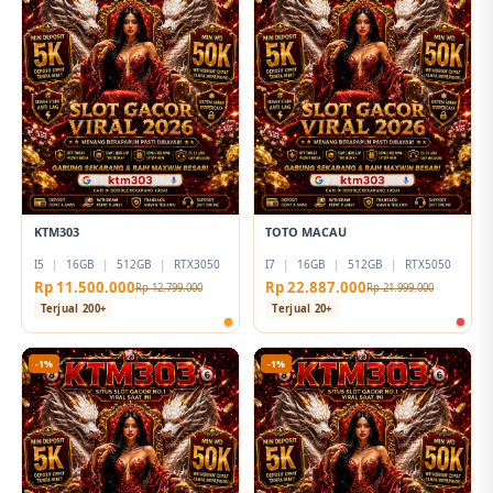
KTM303
TOTO MACAU
I5
|
16GB
|
512GB
|
RTX3050
I7
|
16GB
|
512GB
|
RTX5050
Rp 11.500.000
Rp 22.887.000
Rp 12.799.000
Rp 21.999.000
Terjual 200+
Terjual 20+
-1%
-1%