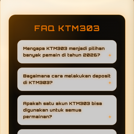
FAQ KTM303
Mengapa KTM303 menjadi pilihan
banyak pemain di tahun 2026?
Bagaimana cara melakukan deposit
di KTM303?
Apakah satu akun KTM303 bisa
digunakan untuk semua
permainan?