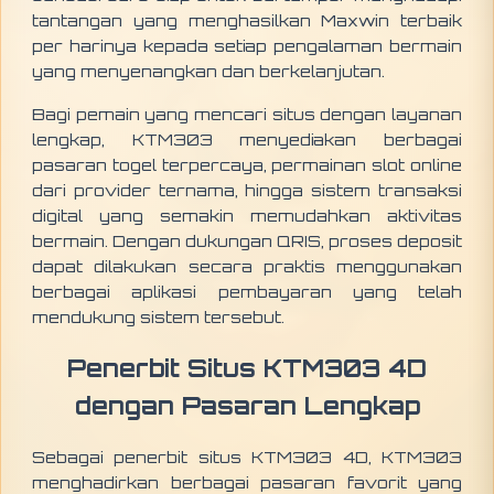
tantangan yang menghasilkan Maxwin terbaik
per harinya kepada setiap pengalaman bermain
yang menyenangkan dan berkelanjutan.
Bagi pemain yang mencari situs dengan layanan
lengkap, KTM303 menyediakan berbagai
pasaran togel terpercaya, permainan slot online
dari provider ternama, hingga sistem transaksi
digital yang semakin memudahkan aktivitas
bermain. Dengan dukungan QRIS, proses deposit
dapat dilakukan secara praktis menggunakan
berbagai aplikasi pembayaran yang telah
mendukung sistem tersebut.
Penerbit Situs KTM303 4D
dengan Pasaran Lengkap
Sebagai penerbit situs KTM303 4D, KTM303
menghadirkan berbagai pasaran favorit yang