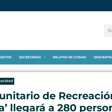
UESTOS
SECRETARÍAS
RELATOS DE CIUDAD
DESCENTR
pacidad
nitario de Recreació
va’ llegará a 280 pers