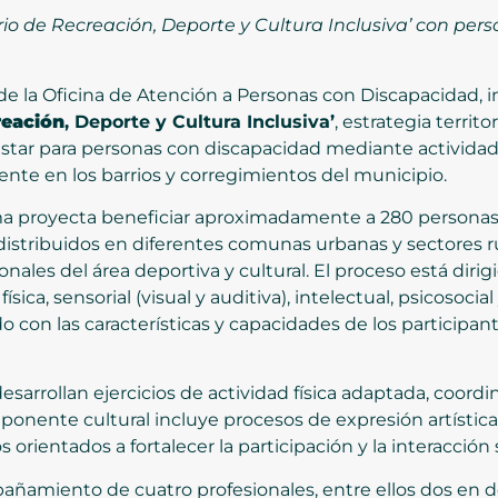
 de Recreación, Deporte y Cultura Inclusiva’ con per
s de la Oficina de Atención a Personas con Discapacidad, 
reación
, Deporte y Cultura Inclusiva’
, estrategia terri
estar para personas con discapacidad mediante actividade
ente en los barrios y corregimientos del municipio.
rama proyecta beneficiar aproximadamente a 280 persona
stribuidos en diferentes comunas urbanas y sectores ru
nales del área deportiva y cultural. El proceso está diri
ísica, sensorial (visual y auditiva), intelectual, psicosoci
 con las características y capacidades de los participan
arrollan ejercicios de actividad física adaptada, coordin
mponente cultural incluye procesos de expresión artístic
orientados a fortalecer la participación y la interacción s
ñamiento de cuatro profesionales, entre ellos dos en d