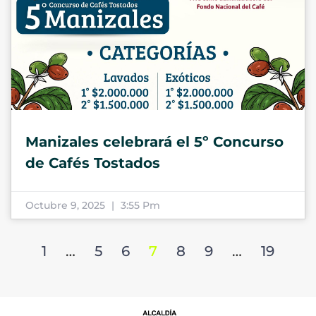
Manizales celebrará el 5º Concurso
de Cafés Tostados
Octubre 9, 2025
3:55 Pm
1
…
5
6
7
8
9
…
19