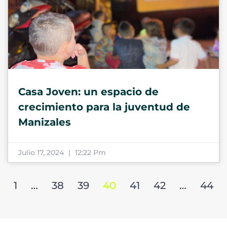
Casa Joven: un espacio de
crecimiento para la juventud de
Manizales
Julio 17, 2024
12:22 Pm
1
…
38
39
40
41
42
…
44