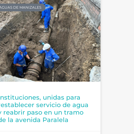
AGUAS DE MANIZALES
Instituciones, unidas para
restablecer servicio de agua
y reabrir paso en un tramo
de la avenida Paralela