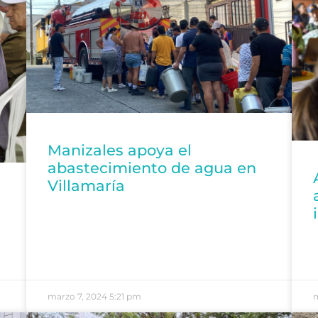
Manizales apoya el
abastecimiento de agua en
Villamaría
marzo 7, 2024
5:21 pm
m