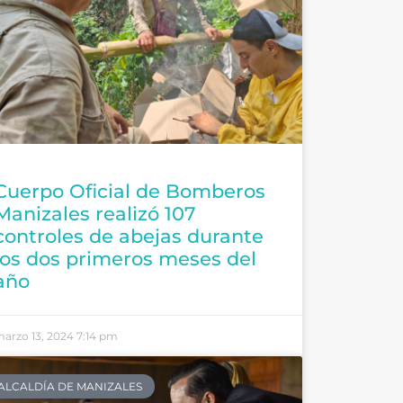
Cuerpo Oficial de Bomberos
Manizales realizó 107
controles de abejas durante
los dos primeros meses del
año
arzo 13, 2024
7:14 pm
ALCALDÍA DE MANIZALES