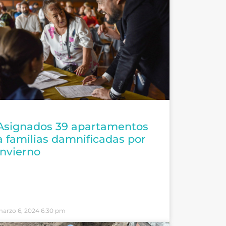
Asignados 39 apartamentos
a familias damnificadas por
invierno
arzo 6, 2024
6:30 pm