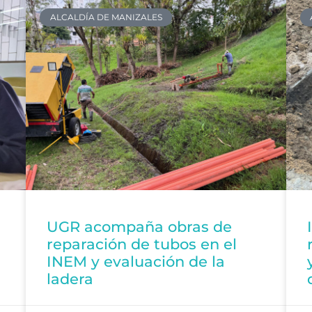
ALCALDÍA DE MANIZALES
UGR acompaña obras de
reparación de tubos en el
INEM y evaluación de la
ladera