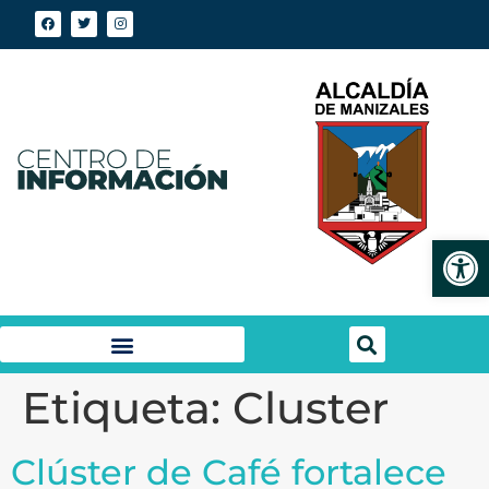
Abrir
Etiqueta:
Cluster
Clúster de Café fortalece