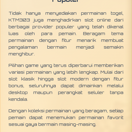
Tidak hanya menyediakan permainan togel,
KTM303 juga menghadirkan slot online dari
berbagai provider populer yang telah dikenal
luas oleh para pemain. Beragam tema
permainan dengan fitur menarik membuat
pengalaman bermain menjadi semakin
menghibur.
Pilihan game yang terus diperbarui memberikan
variasi permainan yang lebih lengkap. Mulai dari
slot klasik hingga slot modern dengan fitur
bonus, seluruhnya dapat dimainkan melalui
desktop maupun perangkat seluler tanpa
kendala.
Dengan koleksi permainan yang beragam, setiap
pemain dapat menemukan permainan favorit
sesuai gaya bermain masing-masing.