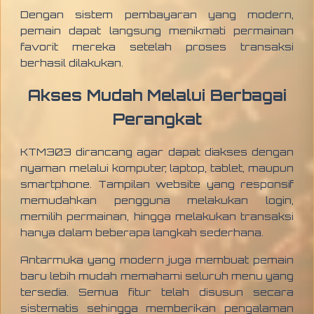
Dengan sistem pembayaran yang modern,
pemain dapat langsung menikmati permainan
favorit mereka setelah proses transaksi
berhasil dilakukan.
Akses Mudah Melalui Berbagai
Perangkat
KTM303 dirancang agar dapat diakses dengan
nyaman melalui komputer, laptop, tablet, maupun
smartphone. Tampilan website yang responsif
memudahkan pengguna melakukan login,
memilih permainan, hingga melakukan transaksi
hanya dalam beberapa langkah sederhana.
Antarmuka yang modern juga membuat pemain
baru lebih mudah memahami seluruh menu yang
tersedia. Semua fitur telah disusun secara
sistematis sehingga memberikan pengalaman