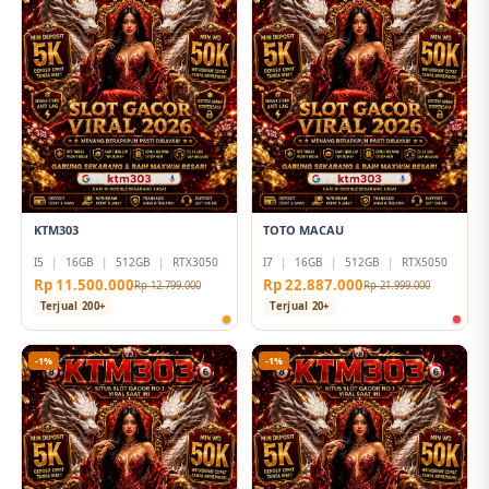
KTM303
TOTO MACAU
I5
|
16GB
|
512GB
|
RTX3050
I7
|
16GB
|
512GB
|
RTX5050
Rp 11.500.000
Rp 22.887.000
Rp 12.799.000
Rp 21.999.000
Terjual 200+
Terjual 20+
-1%
-1%