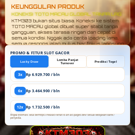
KEUNGGULAN PRODUK
AKSES RESMI TANPA ARAH
MEMBINGUNGKAN
Nggak ada link berputar atau halaman aneh
yang bikin bingung. KTM303 kasih jalur akses
langsung ke sistem utama tanpa ribet. Semua
transparan, jelas, dan aman buat pengguna
yang pengen masuk ke platform tanpa distraksi.
PROMO & FITUR SLOT GACOR
Lomba Panjat
Lucky Draw
Prediksi Togel
Turnover
3x
Rp 6.929.700 / bln
6x
Rp 3.464.900 / bln
12x
Rp 1.732.500 / bln
Angka estimasi. Bisa berhttps://healacl-what-is-an-acl.pages.dev/ sesuai kebijakan bank /
penyedia.