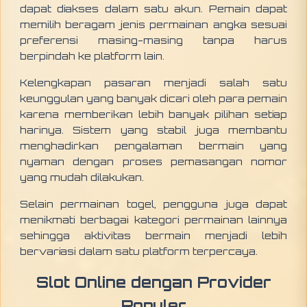
dapat diakses dalam satu akun. Pemain dapat
memilih beragam jenis permainan angka sesuai
preferensi masing-masing tanpa harus
berpindah ke platform lain.
Kelengkapan pasaran menjadi salah satu
keunggulan yang banyak dicari oleh para pemain
karena memberikan lebih banyak pilihan setiap
harinya. Sistem yang stabil juga membantu
menghadirkan pengalaman bermain yang
nyaman dengan proses pemasangan nomor
yang mudah dilakukan.
Selain permainan togel, pengguna juga dapat
menikmati berbagai kategori permainan lainnya
sehingga aktivitas bermain menjadi lebih
bervariasi dalam satu platform terpercaya.
Slot Online dengan Provider
Populer