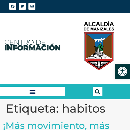
Abrir
Etiqueta:
habitos
¡Más movimiento, más