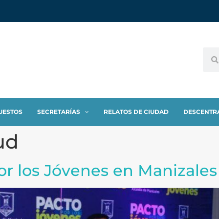
UESTOS
SECRETARÍAS
RELATOS DE CIUDAD
DESCENTR
ud
or los Jóvenes en Manizales