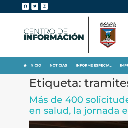
INICIO
NOTICIAS
INFORME ESPECIAL
IMP
Etiqueta:
tramite
Más de 400 solicitud
en salud, la jornada e