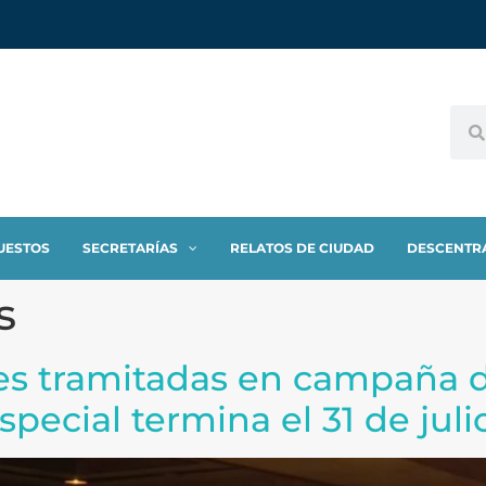
UESTOS
SECRETARÍAS
RELATOS DE CIUDAD
DESCENTR
s
es tramitadas en campaña d
special termina el 31 de juli