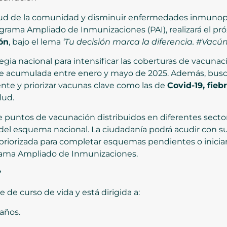
alud de la comunidad y disminuir enfermedades inmunopr
ograma Ampliado de Inmunizaciones (PAI), realizará el p
ón
, bajo el lema
‘Tu decisión marca la diferencia. #Vacú
egia nacional para intensificar las coberturas de vacunaci
le acumulada entre enero y mayo de 2025. Además, busca 
te y priorizar vacunas clave como las de
Covid-19, fieb
lud.
 puntos de vacunación distribuidos en diferentes sectore
 del esquema nacional. La ciudadanía podrá acudir con s
priorizada para completar esquemas pendientes o inicia
grama Ampliado de Inmunizaciones.
?
de curso de vida y está dirigida a:
años.