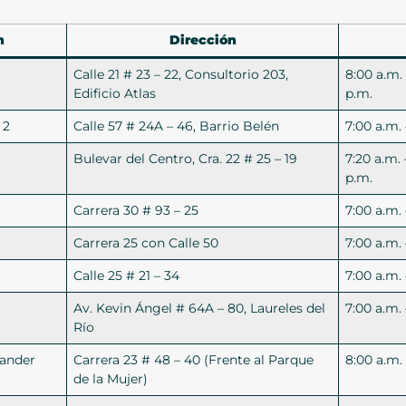
n
Dirección
Calle 21 # 23 – 22, Consultorio 203,
8:00 a.m. 
Edificio Atlas
p.m.
 2
Calle 57 # 24A – 46, Barrio Belén
7:00 a.m. 
Bulevar del Centro, Cra. 22 # 25 – 19
7:20 a.m. 
p.m.
Carrera 30 # 93 – 25
7:00 a.m. 
Carrera 25 con Calle 50
7:00 a.m. 
Calle 25 # 21 – 34
7:00 a.m.
Av. Kevin Ángel # 64A – 80, Laureles del
7:00 a.m.
Río
tander
Carrera 23 # 48 – 40 (Frente al Parque
8:00 a.m.
de la Mujer)