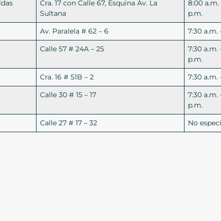
ldas
Cra. 17 con Calle 67, Esquina Av. La
8:00 a.m. 
Sultana
p.m.
Av. Paralela # 62 – 6
7:30 a.m. 
Calle 57 # 24A – 25
7:30 a.m. 
p.m.
Cra. 16 # 51B – 2
7:30 a.m. 
Calle 30 # 15 – 17
7:30 a.m. 
p.m.
Calle 27 # 17 – 32
No especi