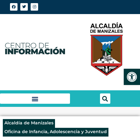
Abrir
Alcaldía de Manizales
Oficina de Infancia, Adolescencia y Juventud