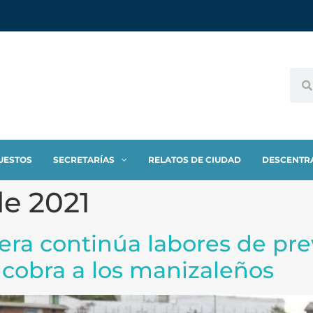
UESTOS
SECRETARÍAS
RELATOS DE CIUDAD
DESCENTR
e 2021
era continúa labores de pre
 cobra a los manizaleños