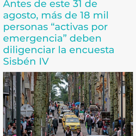
Antes de este 31 de
agosto, más de 18 mil
personas “activas por
emergencia” deben
diligenciar la encuesta
Sisbén IV