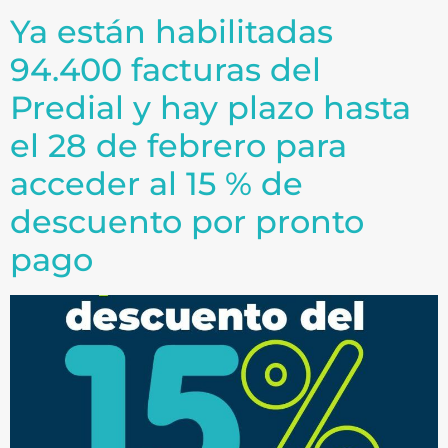
Ya están habilitadas
94.400 facturas del
Predial y hay plazo hasta
el 28 de febrero para
acceder al 15 % de
descuento por pronto
pago