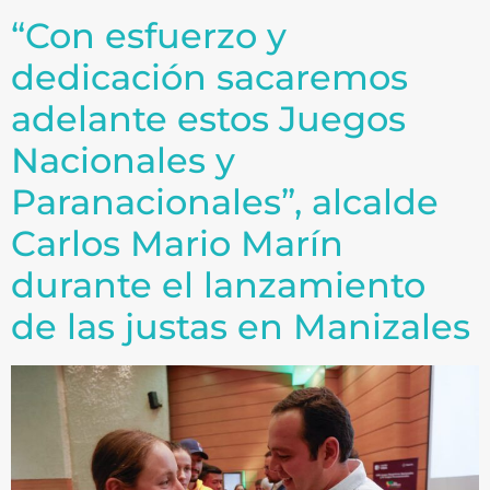
“Con esfuerzo y
dedicación sacaremos
adelante estos Juegos
Nacionales y
Paranacionales”, alcalde
Carlos Mario Marín
durante el lanzamiento
de las justas en Manizales