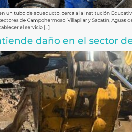
n un tubo de acueducto, cerca a la Institución Educativ
 sectores de Campohermoso, Villapilar y Sacatín, Aguas d
blecer el servicio […]
tiende daño en el sector d