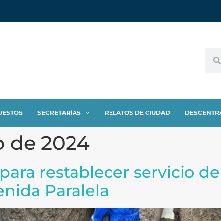
UESTOS
SECRETARÍAS
RELATOS DE CIUDAD
DESCENTR
o de 2024
 para restablecer servicio d
enida Paralela