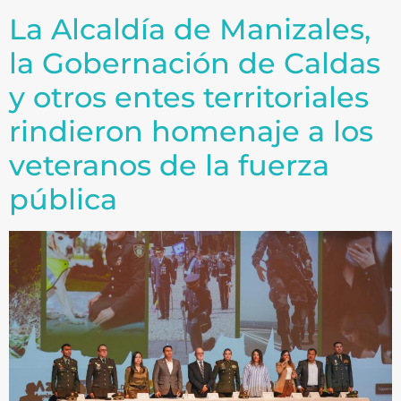
La Alcaldía de Manizales,
la Gobernación de Caldas
y otros entes territoriales
rindieron homenaje a los
veteranos de la fuerza
pública