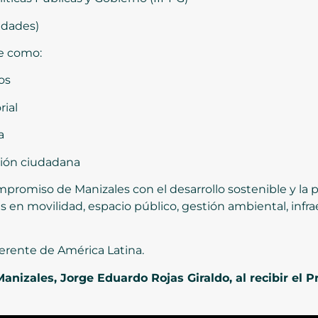
iudades)
ve como:
cos
rial
a
ación ciudadana
mpromiso de Manizales con el desarrollo sostenible y la
 en movilidad, espacio público, gestión ambiental, infrae
ferente de América Latina.
Manizales, Jorge Eduardo Rojas Giraldo, al recibir e