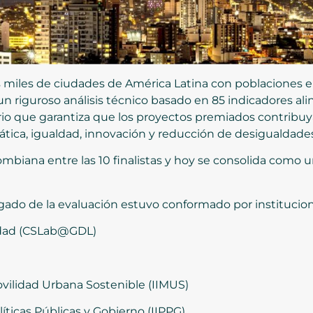
s miles de ciudades de América Latina con poblaciones en
un riguroso análisis técnico basado en 85 indicadores ali
terio que garantiza que los proyectos premiados contrib
ática, igualdad, innovación y reducción de desigualdades
ombiana entre las 10 finalistas y hoy se consolida como u
rgado de la evaluación estuvo conformado por institucion
iudad (CSLab@GDL)
ovilidad Urbana Sostenible (IIMUS)
líticas Públicas y Gobierno (IIPPG)