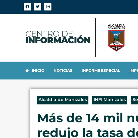
INICIO
NOTICIAS
INFORME ESPECIAL
IMP
Alcaldía de Manizales
INFI Manizales
Se
Más de 14 mil 
redujo la tasa 