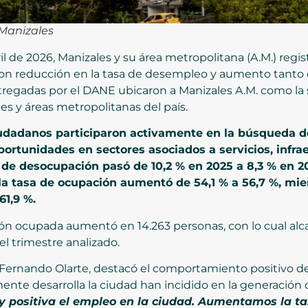
Manizales
ril de 2026, Manizales y su área metropolitana (A.M.) re
 con reducción en la tasa de desempleo y aumento tanto
 entregadas por el DANE ubicaron a Manizales A.M. como l
s y áreas metropolitanas del país.
udadanos participaron activamente en la búsqueda 
ortunidades en sectores asociados a servicios, infrae
 de desocupación pasó de 10,2 % en 2025 a 8,3 % en 2
la tasa de ocupación aumentó de 54,1 % a 56,7 %, mien
61,9 %.
ión ocupada aumentó en 14.263 personas, con lo cual alc
 trimestre analizado.
é Fernando Olarte, destacó el comportamiento positivo de
mente desarrolla la ciudad han incidido en la generación
ositiva el empleo en la ciudad. Aumentamos la tasa