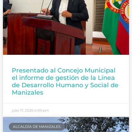
Presentado al Concejo Municipal
el informe de gestión de la Línea
de Desarrollo Humano y Social de
Manizales
julio 17, 2026
4:09 pm
ALCALDÍA DE MANIZALES