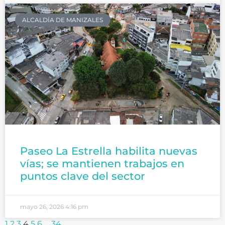
ALCALDÍA DE MANIZALES
Paseo La Estrella habilita nuevas
vías; se mantienen trabajos en
puntos clave del sector
mayo 26, 2026
4:16 pm
1
2
3
4
5
6
…
34