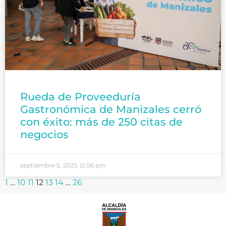
Rueda de Proveeduría
Gastronómica de Manizales cerró
con éxito: más de 250 citas de
negocios
septiembre 5, 2025
12:06 pm
1
…
10
11
12
13
14
…
26