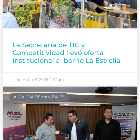
La Secretaría de TIC y
Competitividad llevó oferta
institucional al barrio La Estrella
septiembre 9, 2025
11:37 am
ALCALDÍA DE MANIZALES