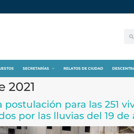
UESTOS
SECRETARÍAS
RELATOS DE CIUDAD
DESCENTR
e 2021
a postulación para las 251 v
os por las lluvias del 19 de 