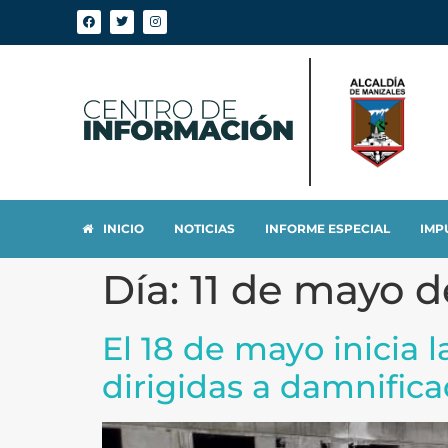
INICIO
NOTICIAS
INFORME ESPECIAL
IMP
Día:
11 de mayo d
El 18 de mayo inicia l
dirigidas a damnificad