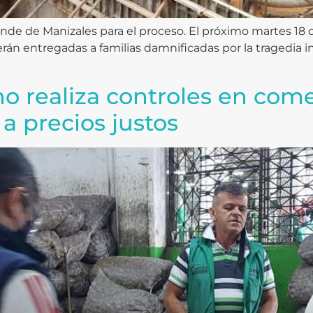
ande de Manizales para el proceso. El próximo martes 18 d
án entregadas a familias damnificadas por la tragedia inv
o realiza controles en come
a precios justos