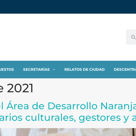
UESTOS
SECRETARÍAS
RELATOS DE CIUDAD
DESCENTR
e 2021
l Área de Desarrollo Naran
rios culturales, gestores y a