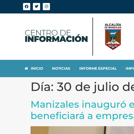
INICIO
NOTICIAS
INFORME ESPECIAL
IMP
Día:
30 de julio d
Manizales inauguró e
beneficiará a empresa