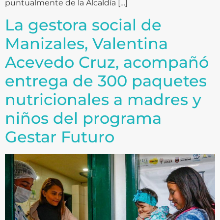
puntualmente de la Alcaldía […]
La gestora social de
Manizales, Valentina
Acevedo Cruz, acompañó
entrega de 300 paquetes
nutricionales a madres y
niños del programa
Gestar Futuro