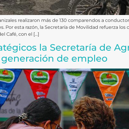
Manizales realizaron más de 130 comparendos a conductor
. Por esta razón, la Secretaría de Movilidad refuerza los 
el Café, con el […]
atégicos la Secretaría de Ag
a generación de empleo