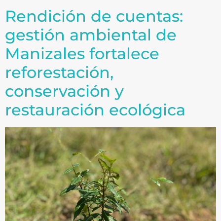
Rendición de cuentas:
gestión ambiental de
Manizales fortalece
reforestación,
conservación y
restauración ecológica