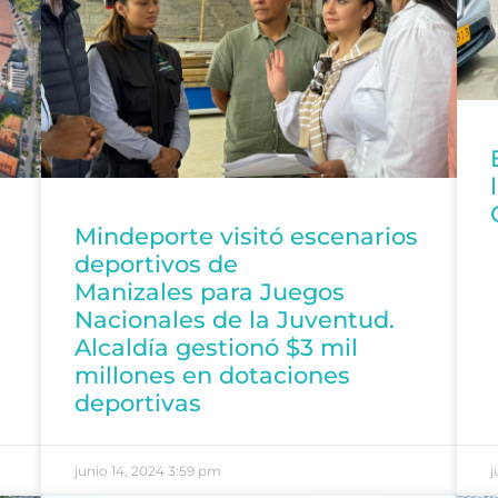
Mindeporte visitó escenarios
deportivos de
Manizales para Juegos
Nacionales de la Juventud.
Alcaldía gestionó $3 mil
millones en dotaciones
deportivas
junio 14, 2024
3:59 pm
j