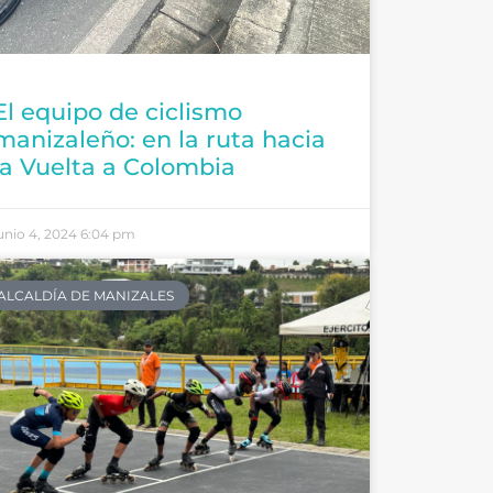
El equipo de ciclismo
manizaleño: en la ruta hacia
la Vuelta a Colombia
unio 4, 2024
6:04 pm
ALCALDÍA DE MANIZALES