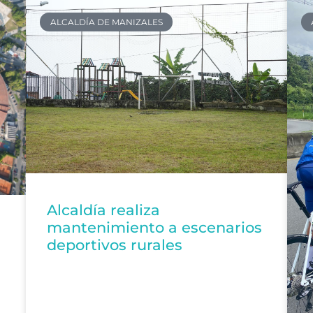
ALCALDÍA DE MANIZALES
Alcaldía realiza
mantenimiento a escenarios
deportivos rurales