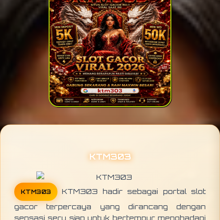
KTM303
KTM303 hadir sebagai portal slot
KTM303
gacor terpercaya yang dirancang dengan
sensasi seru siap untuk bertempur menghadapi