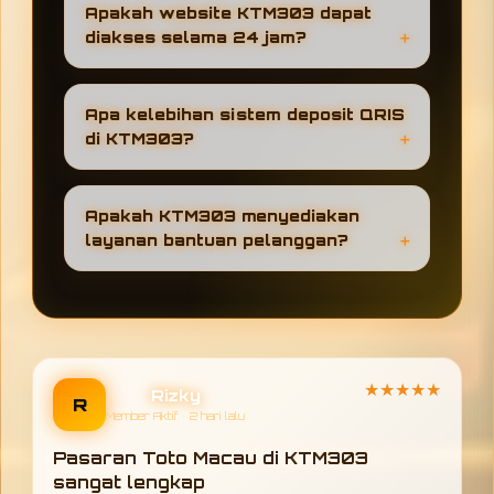
Apakah website KTM303 dapat
diakses selama 24 jam?
Apa kelebihan sistem deposit QRIS
di KTM303?
Apakah KTM303 menyediakan
layanan bantuan pelanggan?
★★★★★
Rizky
R
Member Aktif • 2 hari lalu
Pasaran Toto Macau di KTM303
sangat lengkap