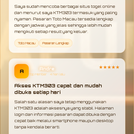
Saya sudah mencoba berbagai situs togel online
dan menurut saya KTM303 termasuk yang paling
nyaman. Pasaran Toto Macau tersedia lengkap
dengan jadwal yang jelas sehingga lebih mudah
mengikuti setiap result yang keluar.
Toto Macau
Pasaran Lengkap
★★★★★
Andre
A
Top Member • 4 hari lalu
Akses KTM303 cepat dan mudah
dibuka setiap hari
Salah satu alasan saya tetap menggunakan
KTM303 adalah aksesnya yang stabil. Halaman
login dan informasi pasaran dapat dibuka dengan
cepat baik melalui smartphone maupun desktop
tanpa kendala berarti.