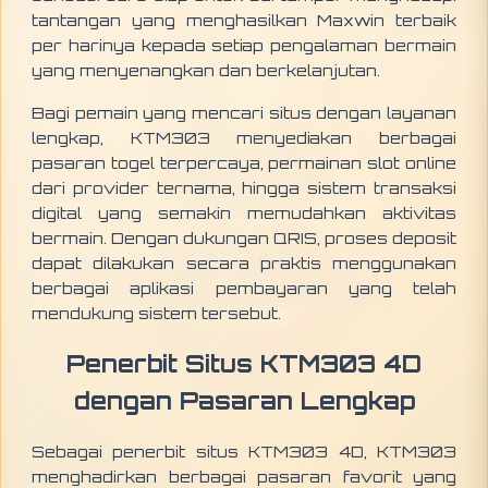
tantangan yang menghasilkan Maxwin terbaik
per harinya kepada setiap pengalaman bermain
yang menyenangkan dan berkelanjutan.
Bagi pemain yang mencari situs dengan layanan
lengkap, KTM303 menyediakan berbagai
pasaran togel terpercaya, permainan slot online
dari provider ternama, hingga sistem transaksi
digital yang semakin memudahkan aktivitas
bermain. Dengan dukungan QRIS, proses deposit
dapat dilakukan secara praktis menggunakan
berbagai aplikasi pembayaran yang telah
mendukung sistem tersebut.
Penerbit Situs KTM303 4D
dengan Pasaran Lengkap
Sebagai penerbit situs KTM303 4D, KTM303
menghadirkan berbagai pasaran favorit yang