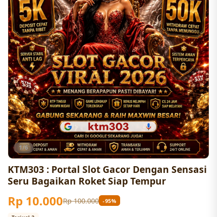
1/6
KTM303 : Portal Slot Gacor Dengan Sensasi
Seru Bagaikan Roket Siap Tempur
Rp 10.000
Rp 100.000
-95%