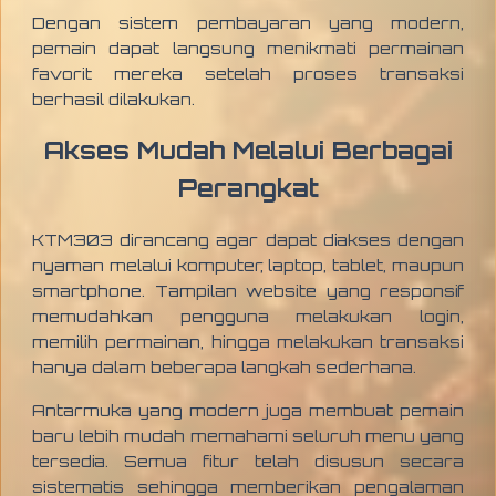
Dengan sistem pembayaran yang modern,
pemain dapat langsung menikmati permainan
favorit mereka setelah proses transaksi
berhasil dilakukan.
Akses Mudah Melalui Berbagai
Perangkat
KTM303 dirancang agar dapat diakses dengan
nyaman melalui komputer, laptop, tablet, maupun
smartphone. Tampilan website yang responsif
memudahkan pengguna melakukan login,
memilih permainan, hingga melakukan transaksi
hanya dalam beberapa langkah sederhana.
Antarmuka yang modern juga membuat pemain
baru lebih mudah memahami seluruh menu yang
tersedia. Semua fitur telah disusun secara
sistematis sehingga memberikan pengalaman