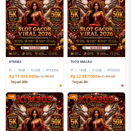
KTM303
TOTO MACAU
I5
|
16GB
|
512GB
|
RTX3050
I7
|
16GB
|
512GB
|
RTX5050
Rp 11.500.000
Rp 22.887.000
Rp 12.799.000
Rp 21.999.000
Terjual 200+
Terjual 20+
-1%
-1%