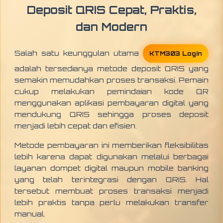
Deposit QRIS Cepat, Praktis,
dan Modern
Salah satu keunggulan utama
KTM303 Login
adalah tersedianya metode deposit QRIS yang
semakin memudahkan proses transaksi. Pemain
cukup melakukan pemindaian kode QR
menggunakan aplikasi pembayaran digital yang
mendukung QRIS sehingga proses deposit
menjadi lebih cepat dan efisien.
Metode pembayaran ini memberikan fleksibilitas
lebih karena dapat digunakan melalui berbagai
layanan dompet digital maupun mobile banking
yang telah terintegrasi dengan QRIS. Hal
tersebut membuat proses transaksi menjadi
lebih praktis tanpa perlu melakukan transfer
manual.