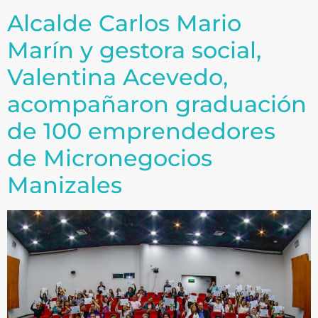
Alcalde Carlos Mario
Marín y gestora social,
Valentina Acevedo,
acompañaron graduación
de 100 emprendedores
de Micronegocios
Manizales