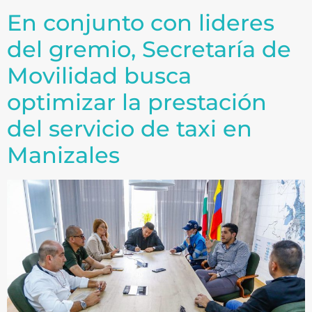
En conjunto con lideres
del gremio, Secretaría de
Movilidad busca
optimizar la prestación
del servicio de taxi en
Manizales