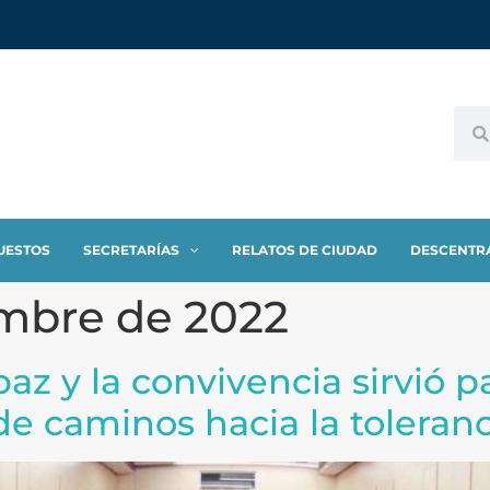
UESTOS
SECRETARÍAS
RELATOS DE CIUDAD
DESCENTR
embre de 2022
az y la convivencia sirvió p
de caminos hacia la toleranc