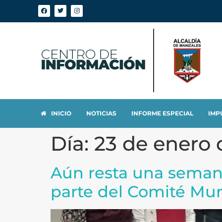
INICIO
NOTICIAS
INFORME ESPECIAL
IMP
Día:
23 de enero 
Aún resta una seman
parte del Comité Mun