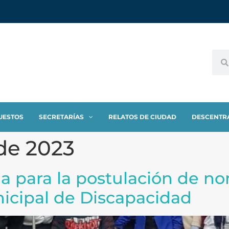
UESTOS
SECRETARÍAS
RELATOS DE CIUDAD
DESCENTR
de 2023
a para la postulación de n
icipal de Discapacidad