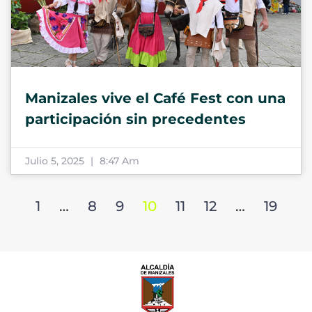
Manizales vive el Café Fest con una
participación sin precedentes
Julio 5, 2025
8:47 Am
1
…
8
9
10
11
12
…
19