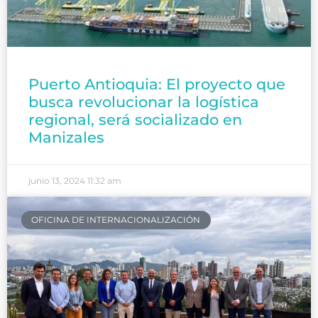
Puerto Antioquia: El proyecto que
busca revolucionar la logística
regional, será socializado en
Manizales
junio 13, 2024
11:32 am
OFICINA DE INTERNACIONALIZACIÓN