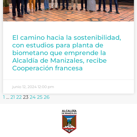
El camino hacia la sostenibilidad,
con estudios para planta de
biometano que emprende la
Alcaldía de Manizales, recibe
Cooperación francesa
junio 12, 2024
12:00 pm
1
…
21
22
23
24
25
26