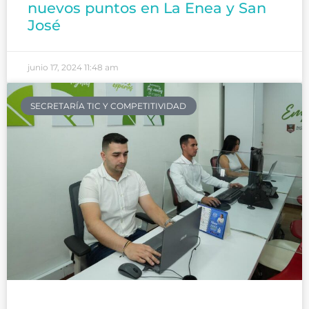
nuevos puntos en La Enea y San
José
junio 17, 2024
11:48 am
SECRETARÍA TIC Y COMPETITIVIDAD