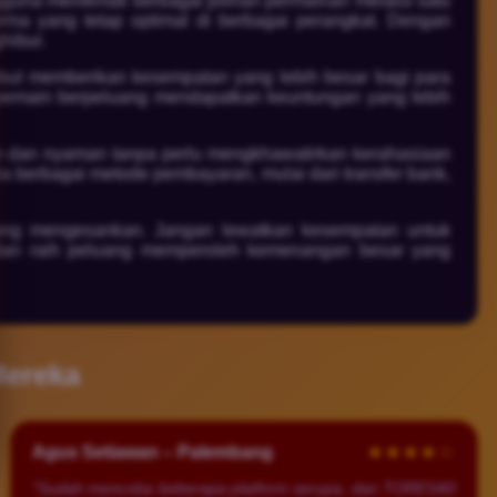
guna menikmati berbagai pilihan permainan melalui satu
orma yang tetap optimal di berbagai perangkat. Dengan
hibur.
ebut memberikan kesempatan yang lebih besar bagi para
, pemain berpeluang mendapatkan keuntungan yang lebih
 dan nyaman tanpa perlu mengkhawatirkan kerahasiaan
edia berbagai metode pembayaran, mulai dari transfer bank,
ng mengesankan. Jangan lewatkan kesempatan untuk
, dan raih peluang memperoleh kemenangan besar yang
Mereka
Agus Setiawan – Palembang
★★★★☆
"Sudah mencoba beberapa platform serupa, dan TORES4D