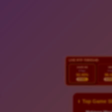
Layer Popup Close
LIVE RTP TORES4D
HARI INI
MI
8 Agu
9 A
92.40%
86.
STABIL
NOR
Top Game Sl