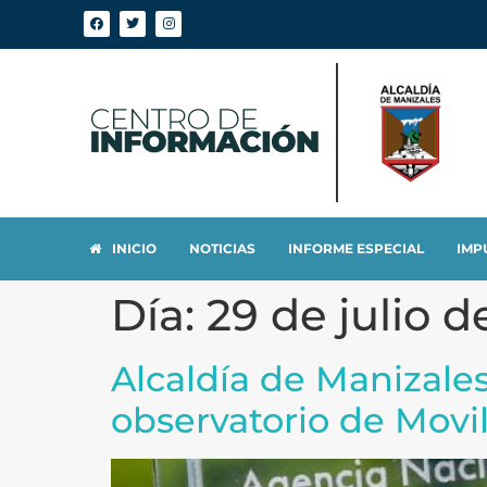
INICIO
NOTICIAS
INFORME ESPECIAL
IMP
Día:
29 de julio d
Alcaldía de Manizales
observatorio de Movi