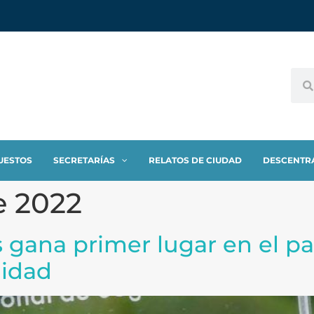
UESTOS
SECRETARÍAS
RELATOS DE CIUDAD
DESCENTR
e 2022
 gana primer lugar en el paí
lidad