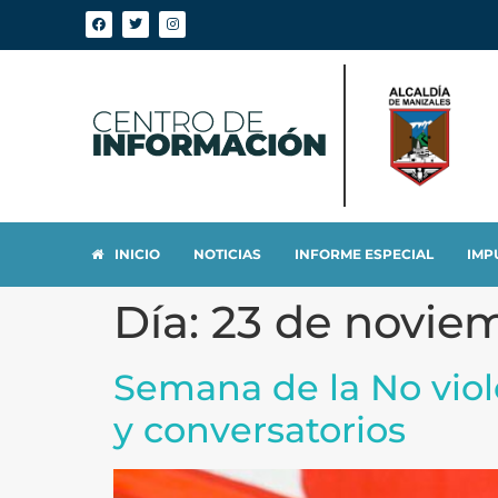
INICIO
NOTICIAS
INFORME ESPECIAL
IMP
Día:
23 de novie
Semana de la No viol
y conversatorios