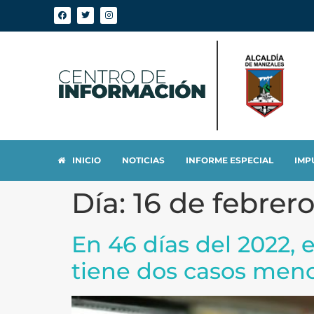
INICIO
NOTICIAS
INFORME ESPECIAL
IMP
Día:
16 de febrer
En 46 días del 2022, 
tiene dos casos meno