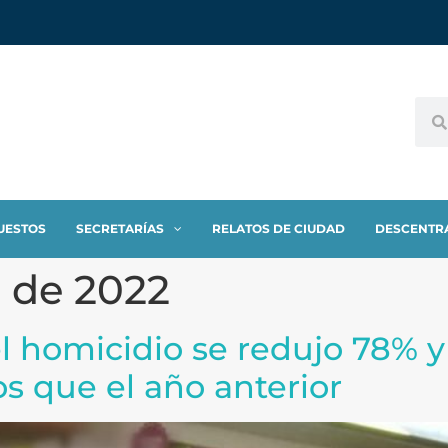
UESTOS
SECRETARÍAS
RELATOS DE CIUDAD
DESCENTR
o de 2022
el homicidio se redujo 78% y
s que el año anterior