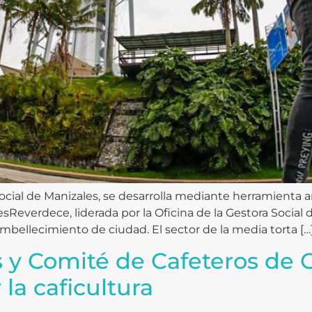
ocial de Manizales, se desarrolla mediante herramient
Reverdece, liderada por la Oficina de la Gestora Social 
mbellecimiento de ciudad. El sector de la media torta […
s y Comité de Cafeteros de 
la caficultura